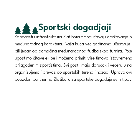
Sportski dogadjaji
Kapaciteti i infrastruktura Zlatibora omogućavaju održavanje br
međunarodnog karaktera. Naša kuća već godinama učestvuje u n
bili jedan od domaćina međunarodnog fudbalskog turnira. Po
ugostimo čitave ekipe i možemo primiti više timova istovremen
prilagođenim sportistima. Svi gosti imaju doručak i večeru u n
organizujemo i prevoz do sportskih terena i nazad. Upravo o
pouzdan partner na Zlatiboru za sportske događaje svih tipov