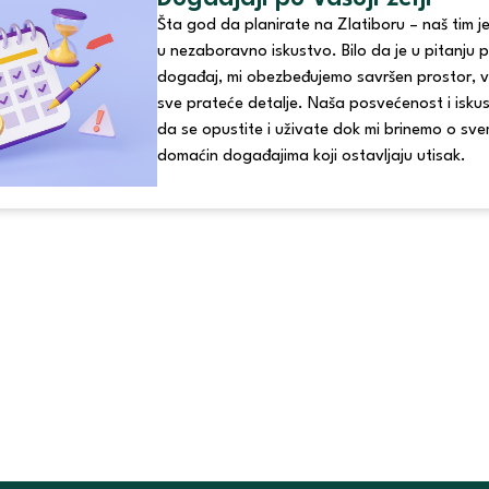
Šta god da planirate na Zlatiboru – naš tim j
u nezaboravno iskustvo. Bilo da je u pitanju pr
događaj, mi obezbeđujemo savršen prostor, v
sve prateće detalje. Naša posvećenost i isk
da se opustite i uživate dok mi brinemo o sve
domaćin događajima koji ostavljaju utisak.