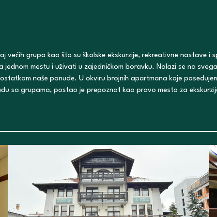
 većih grupa kao što su školske ekskurzije, rekreativne nastave i s
 na jednom mestu i uživati u zajedničkom boravku. Nalazi se na sv
 ostatkom naše ponude. U okviru brojnih apartmana koje posedujem
radu sa grupama, postao je prepoznat kao pravo mesto za ekskurzije