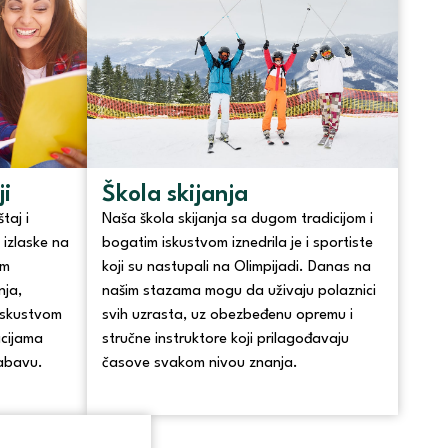
i
Škola skijanja
taj i
Naša škola skijanja sa dugom tradicijom i
i izlaske na
bogatim iskustvom iznedrila je i sportiste
im
koji su nastupali na Olimpijadi. Danas na
nja,
našim stazama mogu da uživaju polaznici
 iskustvom
svih uzrasta, uz obezbeđenu opremu i
acijama
stručne instruktore koji prilagođavaju
zabavu.
časove svakom nivou znanja.