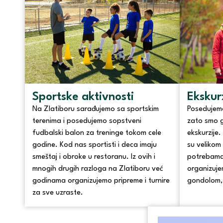
Sportske aktivnosti
Ekskur
Na Zlatiboru sarađujemo sa sportskim
Posedujemo
terenima i posedujemo sopstveni
zato smo g
fudbalski balon za treninge tokom cele
ekskurzije.
godine. Kod nas sportisti i deca imaju
su velikom 
smeštaj i obroke u restoranu. Iz ovih i
potrebama.
mnogih drugih razloga na Zlatiboru već
organizuje
godinama organizujemo pripreme i turnire
gondolom, 
za sve uzraste.