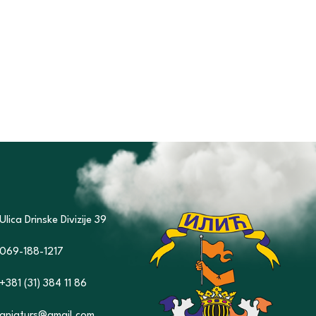
Ulica Drinske Divizije 39
069-188-1217
+381 (31) 384 11 86
anjaturs@gmail.com