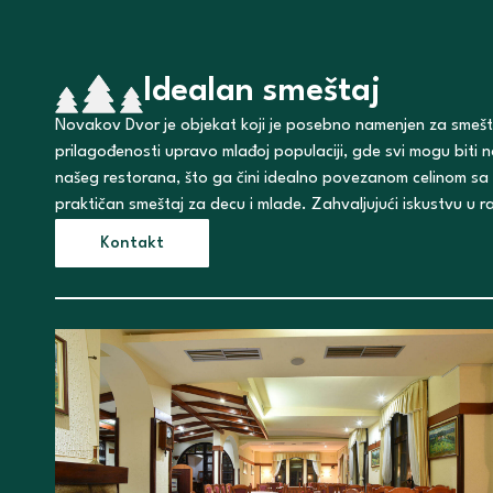
Idealan smeštaj
Novakov Dvor je objekat koji je posebno namenjen za smeštaj
prilagođenosti upravo mlađoj populaciji, gde svi mogu biti
našeg restorana, što ga čini idealno povezanom celinom sa
praktičan smeštaj za decu i mlade. Zahvaljujući iskustvu u 
Kontakt