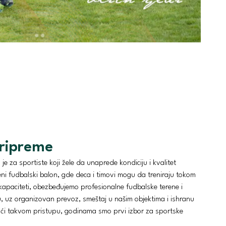
pripreme
je za sportiste koji žele da unaprede kondiciju i kvalitet
ni fudbalski balon, gde deca i timovi mogu da treniraju tokom
kapaciteti, obezbeđujemo profesionalne fudbalske terene i
u, uz organizovan prevoz, smeštaj u našim objektima i ishranu
ući takvom pristupu, godinama smo prvi izbor za sportske