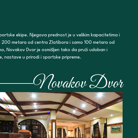
portske ekipe. Njegova prednost je u velikim kapacitetima i
ega 200 metara od centra Zlatibora i samo 100 metara od
o, Novakov Dvor je osmišljen tako da pruži udoban i
, nastave u prirodi i sportske pripreme.
Novakov Dvor