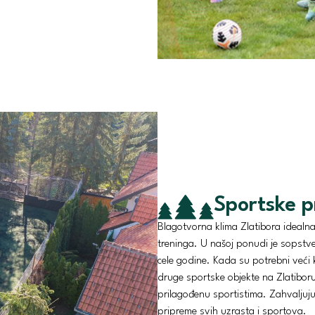
Sportske 
Blagotvorna klima Zlatibora idealna 
treninga. U našoj ponudi je sopstve
cele godine. Kada su potrebni veći 
druge sportske objekte na Zlatibor
prilagođenu sportistima. Zahvaljuj
pripreme svih uzrasta i sportova.