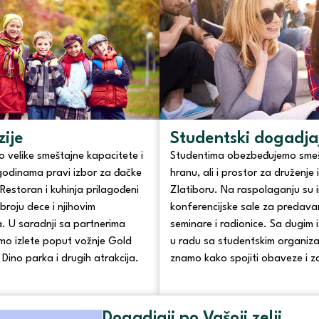
zije
Studentski dogadjaj
 velike smeštajne kapacitete i
Studentima obezbeđujemo smeš
odinama pravi izbor za đačke
hranu, ali i prostor za druženje 
 Restoran i kuhinja prilagođeni
Zlatiboru. Na raspolaganju su 
broju dece i njihovim
konferencijske sale za predava
 U saradnji sa partnerima
seminare i radionice. Sa dugim
mo izlete poput vožnje Gold
u radu sa studentskim organiz
Dino parka i drugih atrakcija.
znamo kako spojiti obaveze i 
Dogadjaji po Vašoji zelji