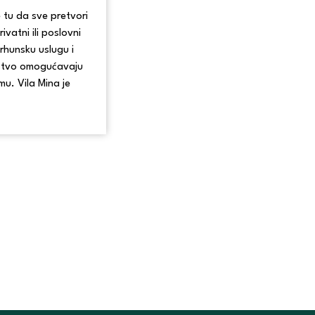
e tu da sve pretvori
ivatni ili poslovni
rhunsku uslugu i
ustvo omogućavaju
mu. Vila Mina je