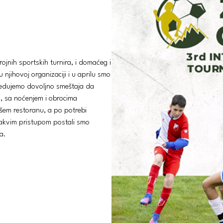
ojnih sportskih turnira, i domaćeg i
jihovoj organizaciji i u aprilu smo
sedujemo dovoljno smeštaja da
o, sa noćenjem i obrocima
ašem restoranu, a po potrebi
vakvim pristupom postali smo
a.