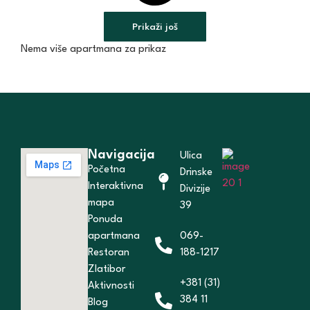
Prikaži još
Nema više apartmana za prikaz
Navigacija
Ulica
Početna
Drinske
Interaktivna
Divizije
mapa
39
Ponuda
apartmana
069-
Restoran
188-1217
Zlatibor
+381 (31)
Aktivnosti
384 11
Blog