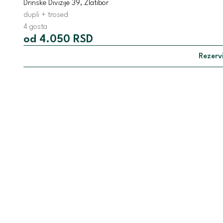
Drinske Divizije 39, Zlatibor
dupli + trosed
4 gosta
od 4.050 RSD
Rezervi