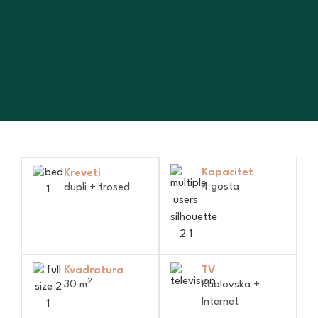
Kapacitet
Kreveti
4 gosta
dupli + trosed
Kvadratura
TV
2
30 m
Kablovska +
Internet