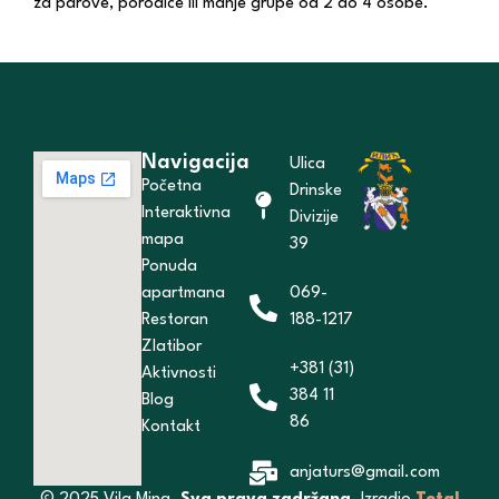
za parove, porodice ili manje grupe od 2 do 4 osobe.
Navigacija
Ulica
Početna
Drinske
Interaktivna
Divizije
mapa
39
Ponuda
apartmana
069-
Restoran
188-1217
Zlatibor
+381 (31)
Aktivnosti
384 11
Blog
86
Kontakt
anjaturs@gmail.com