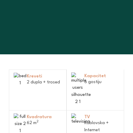
Kapacitet
Kreveti
6 gostiju
2 dupla + trosed
Kvadratura
TV
2
62 m
Kablovska +
Internet