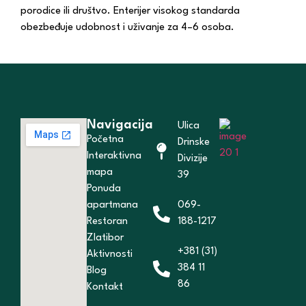
porodice ili društvo. Enterijer visokog standarda
obezbeđuje udobnost i uživanje za 4–6 osoba.
Navigacija
Ulica
Početna
Drinske
Interaktivna
Divizije
mapa
39
Ponuda
apartmana
069-
Restoran
188-1217
Zlatibor
+381 (31)
Aktivnosti
384 11
Blog
86
Kontakt