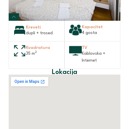
Kapacitet
Kreveti
4 gosta
dupli + trosed
Kvadratura
TV
2
35 m
Kablovska +
Internet
Lokacija