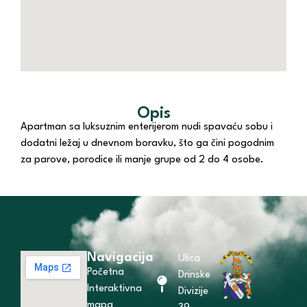
Opis
Apartman sa luksuznim enterijerom nudi spavaću sobu i
dodatni ležaj u dnevnom boravku, što ga čini pogodnim
za parove, porodice ili manje grupe od 2 do 4 osobe.
Navigacija
Ulica
Početna
Drinske
Interaktivna
Divizije
mapa